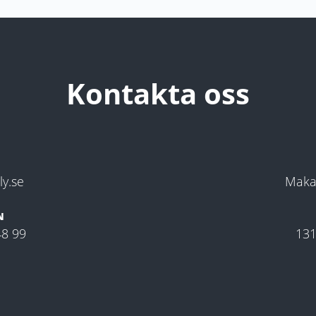
Kontakta oss
y.se
Maka
N
48 99
131