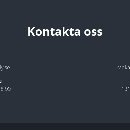
Kontakta oss
y.se
Maka
N
48 99
131